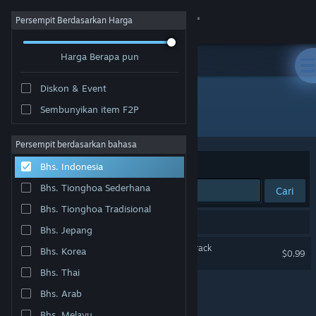
Login
Persempit Berdasarkan Harga
Harga Berapa pun
Toko
Diskon & Event
Komunitas
Sembunyikan item F2P
Pengembang: Abdenara
Tentang
Persempit berdasarkan bahasa
Berdasarkan
Relevansi
Bhs. Indonesia
Bantuan
Bhs. Tionghoa Sederhana
Cari
Bhs. Tionghoa Tradisional
Ubah bahasa
1 hasil cocok dengan pencarianmu.
Bhs. Jepang
Dapatkan Aplikasi Seluler Steam
Clans to Kingdoms Soundtrack
Bhs. Korea
$0.99
Bhs. Thai
Lihat situs web desktop
Bhs. Arab
Bhs. Melayu