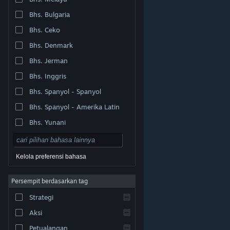
Bhs. Bulgaria
Bhs. Ceko
Bhs. Denmark
Bhs. Jerman
Bhs. Inggris
Bhs. Spanyol - Spanyol
Bhs. Spanyol - Amerika Latin
Bhs. Yunani
Kelola preferensi bahasa
Persempit berdasarkan tag
© Valve Corporation. Hak cipta dilindungi Undang-
Strategi
Undang. Semua merek dagang merupakan hak pemilik
dari negara AS dan negara lainnya.
Kebijakan Privasi
|
Legal
|
Aksesibilitas
|
Perjanjian Pelanggan Steam
Aksi
|
Pengembalian Dana
|
Cookie
Petualangan