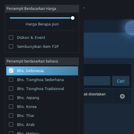
Login
Persempit Berdasarkan Harga
Harga Berapa pun
Toko
Diskon & Event
Komunitas
Sembunyikan item F2P
Pengembang: 电子冰块Cybertech
Tentang
Persempit berdasarkan bahasa
Berdasarkan
Relevansi
Bhs. Indonesia
Bantuan
Bhs. Tionghoa Sederhana
Cari
Bhs. Tionghoa Tradisional
Ubah bahasa
0 hasil cocok dengan pencarianmu. 6 produk tidak disertakan
Bhs. Jepang
berdasarkan preferensimu.
Dapatkan Aplikasi Seluler Steam
Bhs. Korea
Bhs. Thai
Lihat situs web desktop
Bhs. Arab
Bhs. Melayu