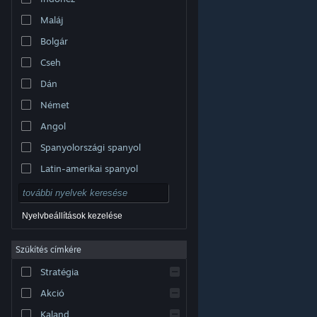
Maláj
Bolgár
Cseh
Dán
Német
Angol
Spanyolországi spanyol
Latin-amerikai spanyol
Nyelvbeállítások kezelése
Szűkítés címkére
© Valve Corporation. Minden jog fenntartva. A
Stratégia
védjegyek jogos tulajdonosaiké az Egyesült
Államokban és más országokban.
Adatvédelmi
szabályzat
|
Jogi információk
|
Hozzáférhetőség
|
Akció
Steam előfizetői szerződés
|
Visszatérítések
|
Sütik
Kaland