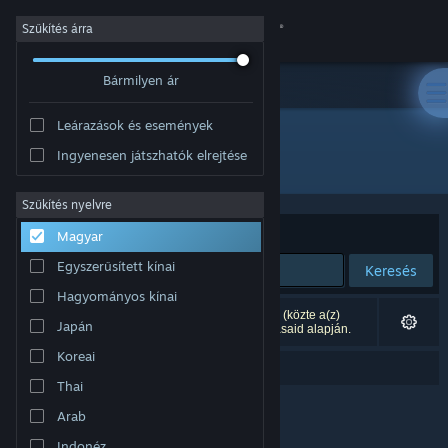
Bejelentkezés
Szűkítés árra
Bármilyen ár
Áruház
Leárazások és események
Közösség
Ingyenesen játszhatók elrejtése
"dredge the iron rig"
Névjegy
Szűkítés nyelvre
Rendezés
Relevancia
Magyar
Támogatás
Egyszerűsített kínai
Keresés
Hagyományos kínai
Nyelvváltás
0 eredmény felel meg a keresésednek. 3 termék (közte a(z)
Japán
DREDGE - The Iron Rig
is) ki lett zárva a beállításaid alapján.
A Steam mobilalkalmazás beszerzése
Koreai
Erre gondoltál: „
dredge them iron rig
”?
Thai
Asztali weboldalra váltás
Arab
Indonéz