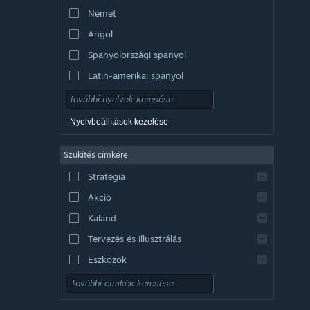
Német
Angol
Spanyolországi spanyol
Latin-amerikai spanyol
Nyelvbeállítások kezelése
Szűkítés címkére
Stratégia
Akció
Kaland
Tervezés és illusztrálás
Eszközök
Ingyenesen játszható
RPG