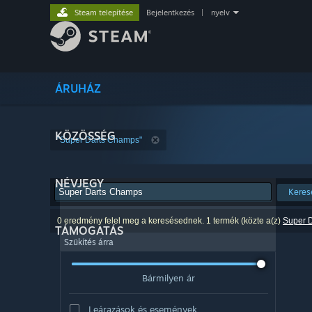
Steam telepítése
Bejelentkezés
|
nyelv
ÁRUHÁZ
KÖZÖSSÉG
"Super Darts Champs"
NÉVJEGY
Keres
0 eredmény felel meg a keresésednek. 1 termék (közte a(z)
Super 
TÁMOGATÁS
Szűkítés árra
Bármilyen ár
Leárazások és események