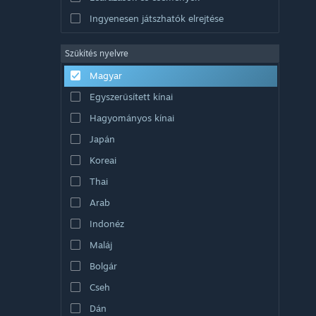
Ingyenesen játszhatók elrejtése
Szűkítés nyelvre
Magyar
Egyszerűsített kínai
Hagyományos kínai
Japán
Koreai
Thai
Arab
Indonéz
Maláj
Bolgár
Cseh
Dán