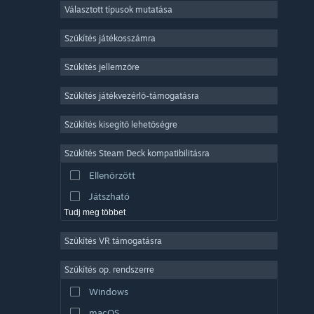
Választott típusok mutatása
Sokszereplős többjátékos
Indie
Szűkítés játékosszámra
Korai hozzáférés
Szűkítés jellemzőre
Könnyed
Szűkítés játékvezérlő-támogatásra
Szimuláció
Versenyzés
Szűkítés kisegítő lehetőségre
Sport
Szűkítés Steam Deck kompatibilitásra
Videószerkesztés
Ellenőrzött
Fényképszerkesztés
Játszható
Tudj meg többet
Szűkítés VR támogatásra
Szűkítés op. rendszerre
Windows
macOS