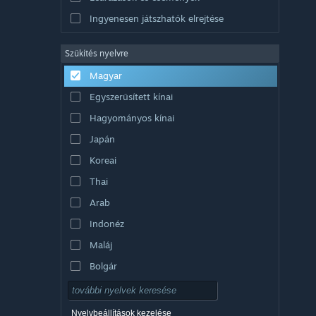
Ingyenesen játszhatók elrejtése
Szűkítés nyelvre
Magyar
Egyszerűsített kínai
Hagyományos kínai
Japán
Koreai
Thai
Arab
Indonéz
Maláj
Bolgár
Cseh
Dán
Nyelvbeállítások kezelése