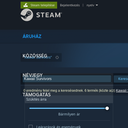
Steam telepítése
Bejelentkezés
|
nyelv
ÁRUHÁZ
KÖZÖSSÉG
"Kawaii Survivors"
NÉVJEGY
Keres
0 eredmény felel meg a keresésednek. 6 termék (közte a(z)
Kawaii 
TÁMOGATÁS
Szűkítés árra
Bármilyen ár
Leárazások és események