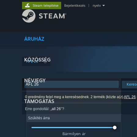
Steam telepítése
Bejelentkezés
|
nyelv
ÁRUHÁZ
KÖZÖSSÉG
"AFL 26"
NÉVJEGY
Keres
0 eredmény felel meg a keresésednek. 2 termék (közte a(z)
AFL 26
TÁMOGATÁS
Erre gondoltál: „
all 26
”?
Szűkítés árra
Bármilyen ár