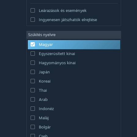
Leárazások és események
Ingyenesen játszhatók elrejtése
Szűkítés nyelvre
Magyar
Egyszerűsített kínai
Hagyományos kínai
Japán
Koreai
Thai
Arab
Indonéz
Maláj
Bolgár
Cseh