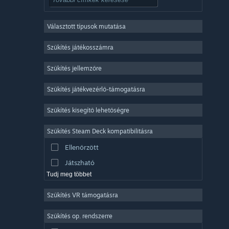
RPG
Választott típusok mutatása
Sokszereplős többjátékos
Indie
Szűkítés játékosszámra
Korai hozzáférés
Szűkítés jellemzőre
Könnyed
Szűkítés játékvezérlő-támogatásra
Szimuláció
Versenyzés
Szűkítés kisegítő lehetőségre
Sport
Szűkítés Steam Deck kompatibilitásra
Videószerkesztés
Ellenőrzött
Fényképszerkesztés
Játszható
Tudj meg többet
Szűkítés VR támogatásra
Szűkítés op. rendszerre