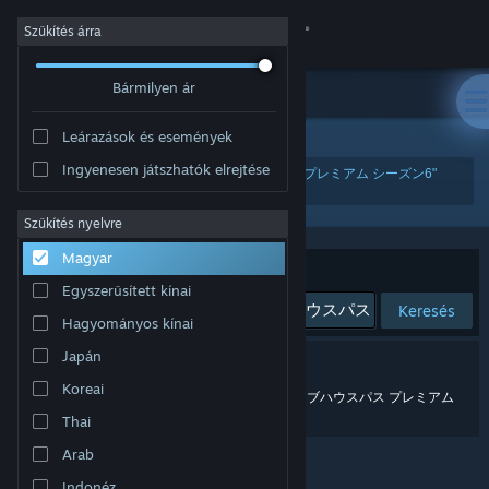
Bejelentkezés
Szűkítés árra
Bármilyen ár
Áruház
Leárazások és események
Közösség
Ingyenesen játszhatók elrejtése
"『ゴルフ PGAツアー 2K25』クラブハウスパス プレミアム シーズン6"
Névjegy
Szűkítés nyelvre
Magyar
Rendezés
Támogatás
Relevancia
Egyszerűsített kínai
Keresés
Hagyományos kínai
Nyelvváltás
Japán
0 eredmény felel meg a keresésednek.
A Steam mobilalkalmazás beszerzése
Koreai
Erre gondoltál: „
『ゴルフ pgaツアー 2025』クラブハウスパス プレミアム
シーズン6
”?
Thai
Asztali weboldalra váltás
Arab
Indonéz