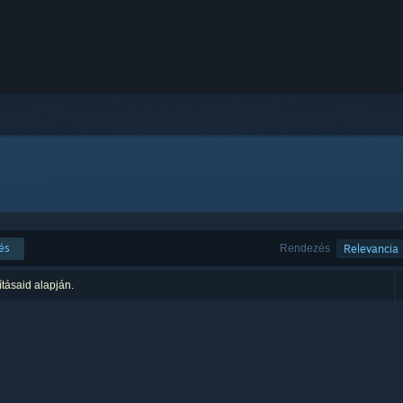
és
Rendezés
Relevancia
ításaid alapján.