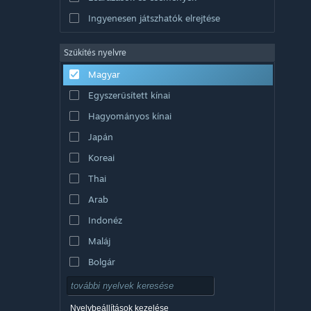
Ingyenesen játszhatók elrejtése
Szűkítés nyelvre
Magyar
Egyszerűsített kínai
Hagyományos kínai
Japán
Koreai
Thai
Arab
Indonéz
Maláj
Bolgár
Cseh
Dán
Nyelvbeállítások kezelése