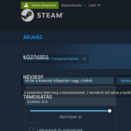
Steam telepítése
Bejelentkezés
|
nyelv
ÁRUHÁZ
KÖZÖSSÉG
Kiadó: Unknown Conquest Games
NÉVJEGY
Keres
0 eredmény felel meg a keresésednek. 2 termék ki lett zárva a beáll
TÁMOGATÁS
Szűkítés árra
Bármilyen ár
Leárazások és események