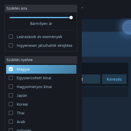
Bejelentkezés
Szűkítés árra
Bármilyen ár
Áruház
Leárazások és események
Közösség
Ingyenesen játszhatók elrejtése
Kiadó: Stroe Andrei
Névjegy
Szűkítés nyelvre
Rendezés
Relevancia
Magyar
Támogatás
Egyszerűsített kínai
Keresés
Hagyományos kínai
Nyelvváltás
0 eredmény felel meg a keresésednek.
Japán
A Steam mobilalkalmazás beszerzése
Koreai
Thai
Asztali weboldalra váltás
Arab
Indonéz