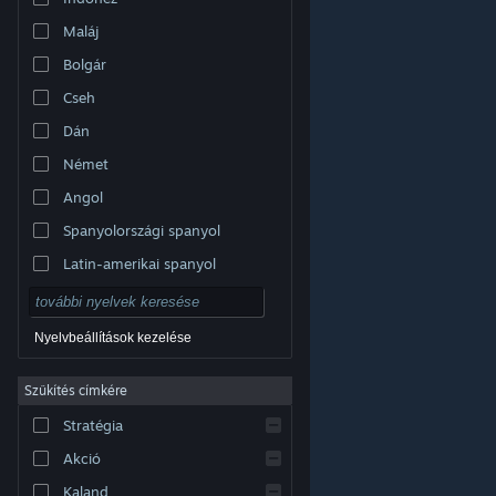
Maláj
Bolgár
Cseh
Dán
Német
Angol
Spanyolországi spanyol
Latin-amerikai spanyol
Nyelvbeállítások kezelése
Szűkítés címkére
© Valve Corporation. Minden jog fenntartva. A
Stratégia
védjegyek jogos tulajdonosaiké az Egyesült
Államokban és más országokban.
Adatvédelmi
szabályzat
|
Jogi információk
|
Hozzáférhetőség
|
Akció
Steam előfizetői szerződés
|
Visszatérítések
|
Sütik
Kaland