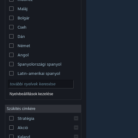
Maláj
Bolgár
Cseh
Dán
Német
Angol
Spanyolországi spanyol
Latin-amerikai spanyol
Nyelvbeállítások kezelése
Szűkítés címkére
© Valve Corporation. Minden jog fenntartva. A
Stratégia
védjegyek jogos tulajdonosaiké az Egyesült
Államokban és más országokban.
Adatvédelmi
szabályzat
|
Jogi információk
|
Hozzáférhetőség
|
Akció
Steam előfizetői szerződés
|
Visszatérítések
|
Sütik
Kaland