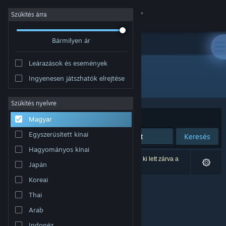
Bejelentkezés
Szűkítés árra
Bármilyen ár
Áruház
Leárazások és események
Közösség
Ingyenesen játszhatók elrejtése
Kiadó: SOLIDS Studio
Névjegy
Szűkítés nyelvre
Rendezés
Relevancia
Magyar
Támogatás
Egyszerűsített kínai
Keresés
Hagyományos kínai
Nyelvváltás
0 eredmény felel meg a keresésednek. 7 termék ki lett zárva a
Japán
beállításaid alapján.
A Steam mobilalkalmazás beszerzése
Koreai
Thai
Asztali weboldalra váltás
Arab
Indonéz