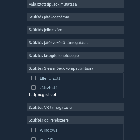
Választott típusok mutatása
Sokszereplős többjátékos
Indie
Szűkítés játékosszámra
Korai hozzáférés
Szűkítés jellemzőre
Könnyed
Szűkítés játékvezérlő-támogatásra
Szimuláció
Versenyzés
Szűkítés kisegítő lehetőségre
Sport
Szűkítés Steam Deck kompatibilitásra
Videószerkesztés
Ellenőrzött
Fényképszerkesztés
Játszható
Tudj meg többet
Szűkítés VR támogatásra
Szűkítés op. rendszerre
Windows
macOS