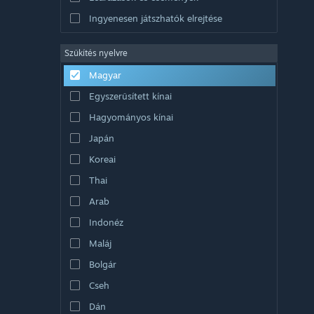
Ingyenesen játszhatók elrejtése
Szűkítés nyelvre
Magyar
Egyszerűsített kínai
Hagyományos kínai
Japán
Koreai
Thai
Arab
Indonéz
Maláj
Bolgár
Cseh
Dán