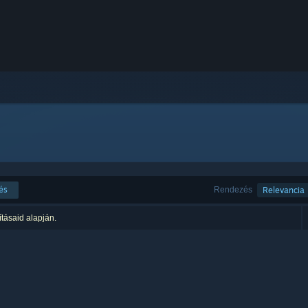
és
Rendezés
Relevancia
ításaid alapján.