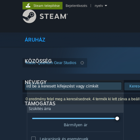
Steam telepítése
Bejelentkezés
|
nyelv
ÁRUHÁZ
KÖZÖSSÉG
Kiadó: Quantum Gear Studios
NÉVJEGY
Keres
0 eredmény felel meg a keresésednek. 4 termék ki lett zárva a beáll
TÁMOGATÁS
Szűkítés árra
Bármilyen ár
Leárazások és események