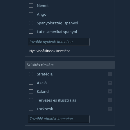
Német
Angol
Spanyolországi spanyol
Latin-amerikai spanyol
Nyelvbeállítások kezelése
Szűkítés címkére
Stratégia
Akció
Kaland
Tervezés és illusztrálás
Eszközök
Ingyenesen játszható
RPG