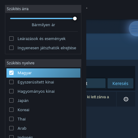
Bejelentkezés
Szűkítés árra
Bármilyen ár
Áruház
Leárazások és események
Közösség
Ingyenesen játszhatók elrejtése
Kiadó: NIRVANA
Névjegy
Szűkítés nyelvre
Rendezés
Relevancia
Magyar
Támogatás
Egyszerűsített kínai
Keresés
Hagyományos kínai
Nyelvváltás
0 eredmény felel meg a keresésednek. 1 termék ki lett zárva a
Japán
beállításaid alapján.
A Steam mobilalkalmazás beszerzése
Koreai
Thai
Asztali weboldalra váltás
Arab
Indonéz