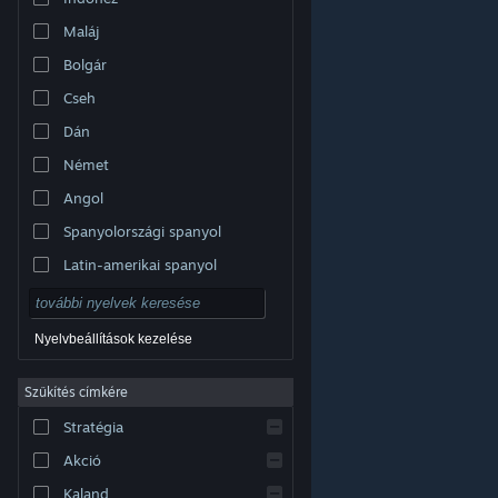
Maláj
Bolgár
Cseh
Dán
Német
Angol
Spanyolországi spanyol
Latin-amerikai spanyol
Nyelvbeállítások kezelése
Szűkítés címkére
© Valve Corporation. Minden jog fenntartva. A
Stratégia
védjegyek jogos tulajdonosaiké az Egyesült
Államokban és más országokban.
Adatvédelmi
szabályzat
|
Jogi információk
|
Hozzáférhetőség
|
Akció
Steam előfizetői szerződés
|
Visszatérítések
|
Sütik
Kaland