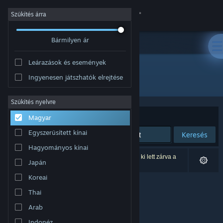
Bejelentkezés
Szűkítés árra
Bármilyen ár
Áruház
Leárazások és események
Közösség
Ingyenesen játszhatók elrejtése
Kiadó: Moving Pixel Games
Névjegy
Szűkítés nyelvre
Rendezés
Relevancia
Magyar
Támogatás
Egyszerűsített kínai
Keresés
Hagyományos kínai
Nyelvváltás
0 eredmény felel meg a keresésednek. 1 termék ki lett zárva a
Japán
beállításaid alapján.
A Steam mobilalkalmazás beszerzése
Koreai
Thai
Asztali weboldalra váltás
Arab
Indonéz