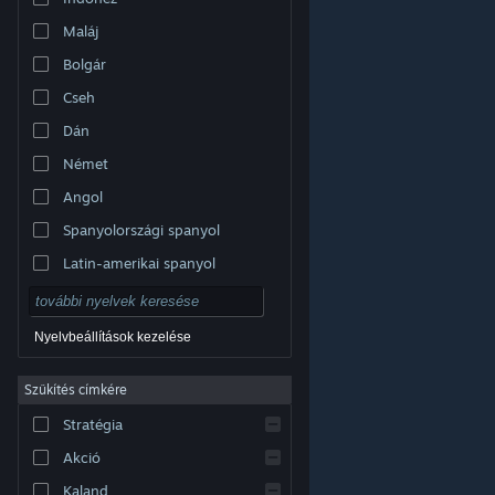
Maláj
Bolgár
Cseh
Dán
Német
Angol
Spanyolországi spanyol
Latin-amerikai spanyol
Nyelvbeállítások kezelése
Szűkítés címkére
© Valve Corporation. Minden jog fenntartva. A
Stratégia
védjegyek jogos tulajdonosaiké az Egyesült
Államokban és más országokban.
Adatvédelmi
szabályzat
|
Jogi információk
|
Hozzáférhetőség
|
Akció
Steam előfizetői szerződés
|
Visszatérítések
|
Sütik
Kaland