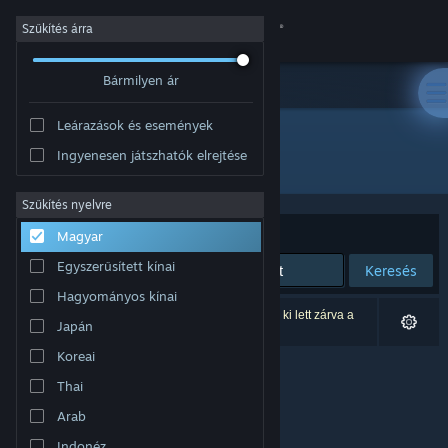
Bejelentkezés
Szűkítés árra
Bármilyen ár
Áruház
Leárazások és események
Közösség
Ingyenesen játszhatók elrejtése
Kiadó: Gurova IAna
Névjegy
Szűkítés nyelvre
Rendezés
Relevancia
Magyar
Támogatás
Egyszerűsített kínai
Keresés
Hagyományos kínai
Nyelvváltás
0 eredmény felel meg a keresésednek. 1 termék ki lett zárva a
Japán
beállításaid alapján.
A Steam mobilalkalmazás beszerzése
Koreai
Thai
Asztali weboldalra váltás
Arab
Indonéz