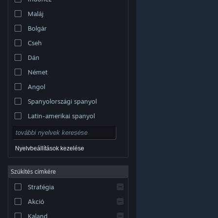
Maláj
Bolgár
Cseh
Dán
Német
Angol
Spanyolországi spanyol
Latin-amerikai spanyol
Nyelvbeállítások kezelése
Szűkítés címkére
© Valve Corporation. Minden jog fenntartva. A
Stratégia
védjegyek jogos tulajdonosaiké az Egyesült
Államokban és más országokban.
Adatvédelmi
szabályzat
|
Jogi információk
|
Hozzáférhetőség
|
Akció
Steam előfizetői szerződés
|
Visszatérítések
|
Sütik
Kaland