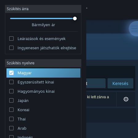
Bejelentkezés
Szűkítés árra
Bármilyen ár
Áruház
Leárazások és események
Közösség
Ingyenesen játszhatók elrejtése
Kiadó: Botan
Névjegy
Szűkítés nyelvre
Rendezés
Relevancia
Magyar
Támogatás
Egyszerűsített kínai
Keresés
Hagyományos kínai
Nyelvváltás
1 eredmény felel meg a keresésednek. 3 termék ki lett zárva a
Japán
beállításaid alapján.
A Steam mobilalkalmazás beszerzése
Koreai
Dual Survivors
Thai
Asztali weboldalra váltás
Arab
Indonéz