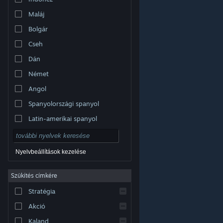
Maláj
Bolgár
Cseh
Dán
Német
Angol
Spanyolországi spanyol
Latin-amerikai spanyol
Nyelvbeállítások kezelése
Szűkítés címkére
© Valve Corporation. Minden jog fenntartva. A
Stratégia
védjegyek jogos tulajdonosaiké az Egyesült
Államokban és más országokban.
Adatvédelmi
szabályzat
|
Jogi információk
|
Hozzáférhetőség
|
Akció
Steam előfizetői szerződés
|
Visszatérítések
|
Sütik
Kaland