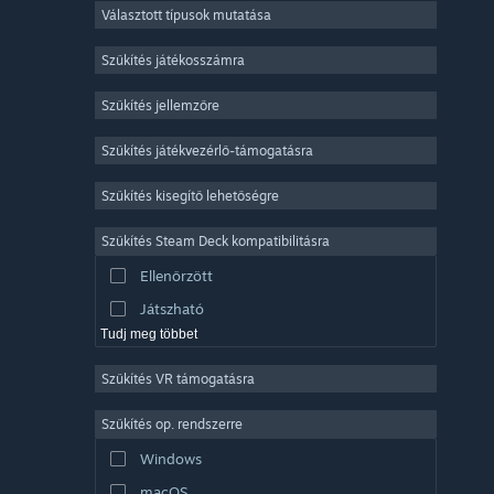
Választott típusok mutatása
Sokszereplős többjátékos
Indie
Szűkítés játékosszámra
Korai hozzáférés
Szűkítés jellemzőre
Könnyed
Szűkítés játékvezérlő-támogatásra
Szimuláció
Versenyzés
Szűkítés kisegítő lehetőségre
Sport
Szűkítés Steam Deck kompatibilitásra
Videószerkesztés
Ellenőrzött
Fényképszerkesztés
Játszható
Tudj meg többet
Szűkítés VR támogatásra
Szűkítés op. rendszerre
Windows
macOS