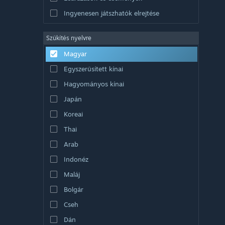
Ingyenesen játszhatók elrejtése
Szűkítés nyelvre
Magyar
Egyszerűsített kínai
Hagyományos kínai
Japán
Koreai
Thai
Arab
Indonéz
Maláj
Bolgár
Cseh
Dán