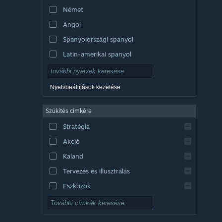
Német
Angol
Spanyolországi spanyol
Latin-amerikai spanyol
Nyelvbeállítások kezelése
Szűkítés címkére
Stratégia
Akció
Kaland
Tervezés és illusztrálás
Eszközök
Ingyenesen játszható
RPG