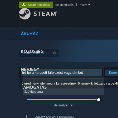
Steam telepítése
Bejelentkezés
|
nyelv
ÁRUHÁZ
KÖZÖSSÉG
Kiadó: BINGOBELL
NÉVJEGY
Keres
0 eredmény felel meg a keresésednek. 9 termék ki lett zárva a beáll
TÁMOGATÁS
Szűkítés árra
Bármilyen ár
Leárazások és események