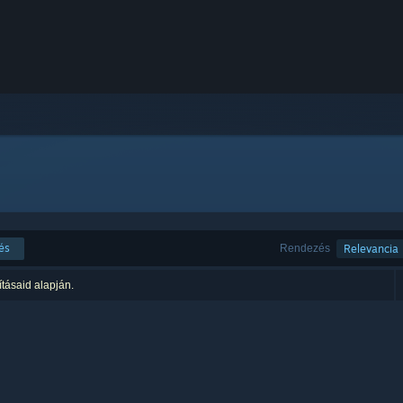
és
Rendezés
Relevancia
ításaid alapján.