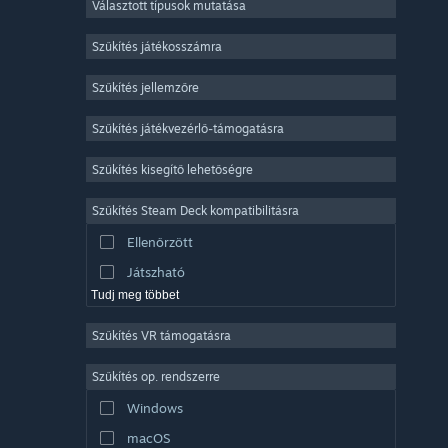
Választott típusok mutatása
Sokszereplős többjátékos
Indie
Szűkítés játékosszámra
Korai hozzáférés
Szűkítés jellemzőre
Könnyed
Szűkítés játékvezérlő-támogatásra
Szimuláció
Versenyzés
Szűkítés kisegítő lehetőségre
Sport
Szűkítés Steam Deck kompatibilitásra
Videószerkesztés
Ellenőrzött
Fényképszerkesztés
Játszható
Tudj meg többet
Szűkítés VR támogatásra
Szűkítés op. rendszerre
Windows
macOS