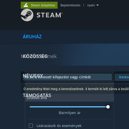
Steam telepítése
Bejelentkezés
|
nyelv
ÁRUHÁZ
Minden termék
KÖZÖSSÉG
NÉVJEGY
Keres
0 eredmény felel meg a keresésednek. 4 termék ki lett zárva a beáll
TÁMOGATÁS
Szűkítés árra
Bármilyen ár
Leárazások és események