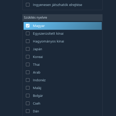
Ingyenesen játszhatók elrejtése
Szűkítés nyelvre
Magyar
Egyszerűsített kínai
Hagyományos kínai
Japán
Koreai
Thai
Arab
Indonéz
Maláj
Bolgár
Cseh
Dán