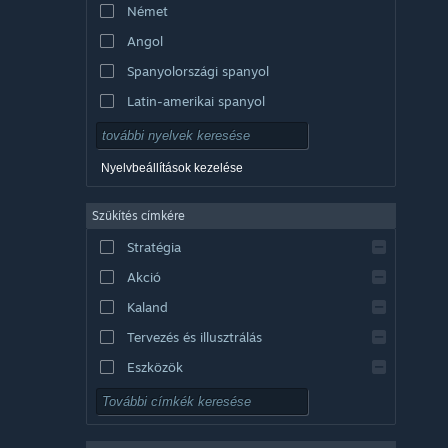
Német
Angol
Spanyolországi spanyol
Latin-amerikai spanyol
Nyelvbeállítások kezelése
Szűkítés címkére
Stratégia
Akció
Kaland
Tervezés és illusztrálás
Eszközök
Ingyenesen játszható
RPG