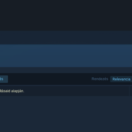
és
Rendezés
Relevancia
ításaid alapján.