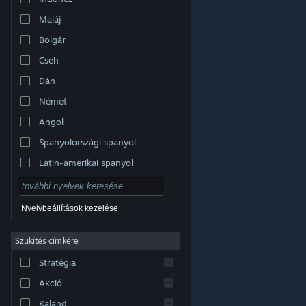
Maláj
Bolgár
Cseh
Dán
Német
Angol
Spanyolországi spanyol
Latin-amerikai spanyol
Nyelvbeállítások kezelése
Szűkítés címkére
© Valve Corporation. Minden jog fenntartva. A
Stratégia
védjegyek jogos tulajdonosaiké az Egyesült
Államokban és más országokban.
Adatvédelmi
szabályzat
|
Jogi információk
|
Hozzáférhetőség
|
Akció
Steam előfizetői szerződés
|
Visszatérítések
|
Sütik
Kaland