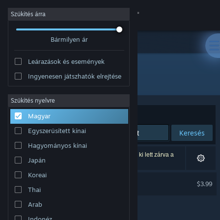
Bejelentkezés
Szűkítés árra
Bármilyen ár
Áruház
Leárazások és események
Közösség
Ingyenesen játszhatók elrejtése
Fejlesztő: paochanz
Névjegy
Szűkítés nyelvre
Rendezés
Relevancia
Magyar
Támogatás
Egyszerűsített kínai
Keresés
Hagyományos kínai
Nyelvváltás
1 eredmény felel meg a keresésednek. 2 termék ki lett zárva a
Japán
beállításaid alapján.
A Steam mobilalkalmazás beszerzése
Koreai
Thaw Soundtrack
$3.99
Thai
Asztali weboldalra váltás
Arab
Indonéz