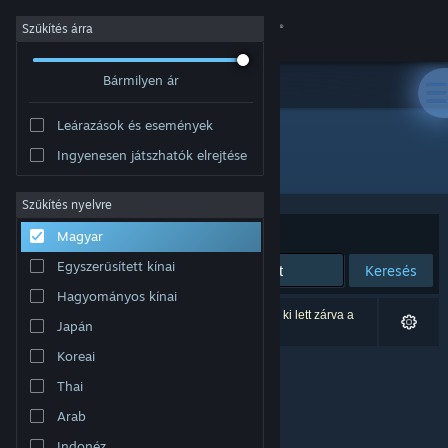
Bejelentkezés
Szűkítés árra
Bármilyen ár
Áruház
Leárazások és események
Közösség
Ingyenesen játszhatók elrejtése
Fejlesztő: ZGGame
Névjegy
Szűkítés nyelvre
Rendezés
Relevancia
Magyar
Támogatás
Egyszerűsített kínai
Keresés
Hagyományos kínai
Nyelvváltás
0 eredmény felel meg a keresésednek. 2 termék ki lett zárva a
Japán
beállításaid alapján.
A Steam mobilalkalmazás beszerzése
Koreai
Thai
Asztali weboldalra váltás
Arab
Indonéz