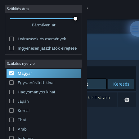
Bejelentkezés
Szűkítés árra
Bármilyen ár
Áruház
Leárazások és események
Közösség
Ingyenesen játszhatók elrejtése
Fejlesztő: Your Average Studio
Névjegy
Szűkítés nyelvre
Rendezés
Relevancia
Magyar
Támogatás
Egyszerűsített kínai
Keresés
Hagyományos kínai
Nyelvváltás
0 eredmény felel meg a keresésednek. 1 termék ki lett zárva a
Japán
beállításaid alapján.
A Steam mobilalkalmazás beszerzése
Koreai
Thai
Asztali weboldalra váltás
Arab
Indonéz