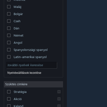
Maláj
Bolgár
Cseh
Dán
Német
Angol
Spanyolországi spanyol
Latin-amerikai spanyol
Nyelvbeállítások kezelése
Szűkítés címkére
© Valve Corporation. Minden jog fenntartva. A
Stratégia
védjegyek jogos tulajdonosaiké az Egyesült
Államokban és más országokban.
Adatvédelmi
szabályzat
|
Jogi információk
|
Hozzáférhetőség
|
Akció
Steam előfizetői szerződés
|
Visszatérítések
|
Sütik
Kaland