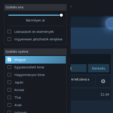
Bejelentkezés
Szűkítés árra
Bármilyen ár
Áruház
Leárazások és események
Közösség
Ingyenesen játszhatók elrejtése
Fejlesztő: Wolf Developer
Névjegy
Szűkítés nyelvre
Rendezés
Relevancia
Magyar
Támogatás
Egyszerűsített kínai
Keresés
Hagyományos kínai
Nyelvváltás
1 eredmény felel meg a keresésednek. 2 termék ki lett zárva a
Japán
beállításaid alapján.
A Steam mobilalkalmazás beszerzése
Koreai
Marble Quest Soundtrack
$2.49
Thai
Asztali weboldalra váltás
Arab
Indonéz