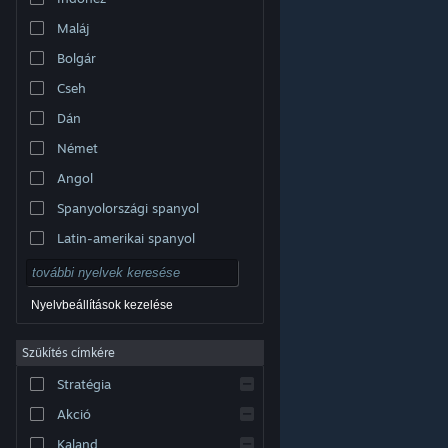
Maláj
Bolgár
Cseh
Dán
Német
Angol
Spanyolországi spanyol
Latin-amerikai spanyol
Nyelvbeállítások kezelése
Szűkítés címkére
© Valve Corporation. Minden jog fenntartva. A
Stratégia
védjegyek jogos tulajdonosaiké az Egyesült
Államokban és más országokban.
Adatvédelmi
szabályzat
|
Jogi információk
|
Hozzáférhetőség
|
Akció
Steam előfizetői szerződés
|
Visszatérítések
|
Sütik
Kaland