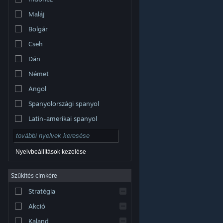
Maláj
Bolgár
Cseh
Dán
Német
Angol
Spanyolországi spanyol
Latin-amerikai spanyol
Nyelvbeállítások kezelése
Szűkítés címkére
© Valve Corporation. Minden jog fenntartva. A
Stratégia
védjegyek jogos tulajdonosaiké az Egyesült
Államokban és más országokban.
Adatvédelmi
szabályzat
|
Jogi információk
|
Hozzáférhetőség
|
Akció
Steam előfizetői szerződés
|
Visszatérítések
|
Sütik
Kaland