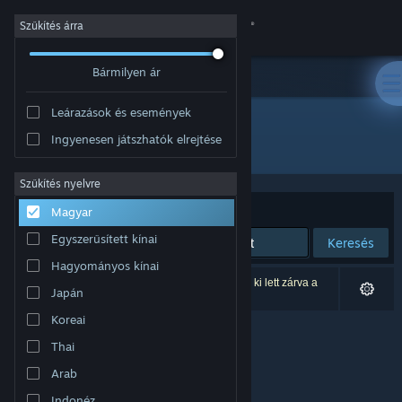
Bejelentkezés
Szűkítés árra
Bármilyen ár
Áruház
Leárazások és események
Közösség
Ingyenesen játszhatók elrejtése
Fejlesztő: Vesa Härkönen
Névjegy
Szűkítés nyelvre
Rendezés
Relevancia
Magyar
Támogatás
Egyszerűsített kínai
Keresés
Hagyományos kínai
Nyelvváltás
0 eredmény felel meg a keresésednek. 2 termék ki lett zárva a
Japán
beállításaid alapján.
A Steam mobilalkalmazás beszerzése
Koreai
Thai
Asztali weboldalra váltás
Arab
Indonéz