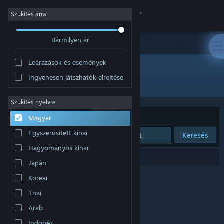
Bejelentkezés
Szűkítés árra
Bármilyen ár
Áruház
Leárazások és események
Közösség
Ingyenesen játszhatók elrejtése
Fejlesztő: Vector VR, LLC
Névjegy
Szűkítés nyelvre
Rendezés
Relevancia
Magyar
Támogatás
Egyszerűsített kínai
Keresés
Hagyományos kínai
Nyelvváltás
0 eredmény felel meg a keresésednek.
Japán
A Steam mobilalkalmazás beszerzése
Koreai
Thai
Asztali weboldalra váltás
Arab
Indonéz