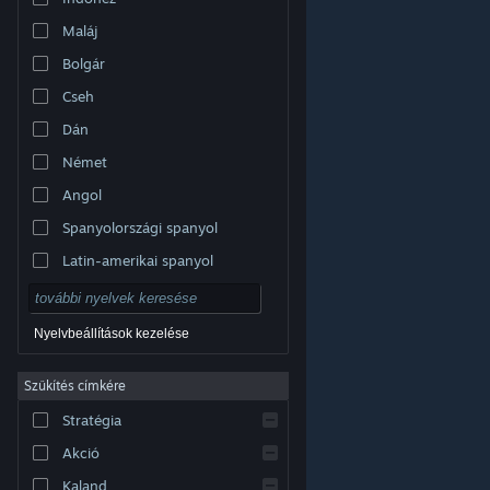
Maláj
Bolgár
Cseh
Dán
Német
Angol
Spanyolországi spanyol
Latin-amerikai spanyol
Nyelvbeállítások kezelése
Szűkítés címkére
© Valve Corporation. Minden jog fenntartva. A
Stratégia
védjegyek jogos tulajdonosaiké az Egyesült
Államokban és más országokban.
Adatvédelmi
szabályzat
|
Jogi információk
|
Hozzáférhetőség
|
Akció
Steam előfizetői szerződés
|
Visszatérítések
|
Sütik
Kaland