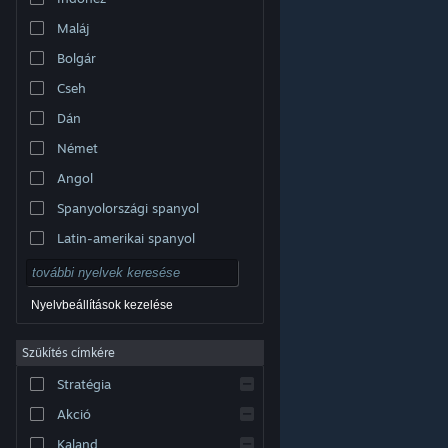
Maláj
Bolgár
Cseh
Dán
Német
Angol
Spanyolországi spanyol
Latin-amerikai spanyol
Nyelvbeállítások kezelése
Szűkítés címkére
© Valve Corporation. Minden jog fenntartva. A
Stratégia
védjegyek jogos tulajdonosaiké az Egyesült
Államokban és más országokban.
Adatvédelmi
szabályzat
|
Jogi információk
|
Hozzáférhetőség
|
Akció
Steam előfizetői szerződés
|
Visszatérítések
|
Sütik
Kaland