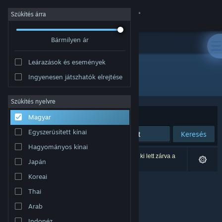
Bejelentkezés
Szűkítés árra
Bármilyen ár
Áruház
Leárazások és események
Közösség
Ingyenesen játszhatók elrejtése
Fejlesztő: V-Nova
Névjegy
Szűkítés nyelvre
Rendezés
Relevancia
Magyar
Támogatás
Egyszerűsített kínai
Keresés
Hagyományos kínai
Nyelvváltás
0 eredmény felel meg a keresésednek. 4 termék ki lett zárva a
Japán
beállításaid alapján.
A Steam mobilalkalmazás beszerzése
Koreai
Thai
Asztali weboldalra váltás
Arab
Indonéz