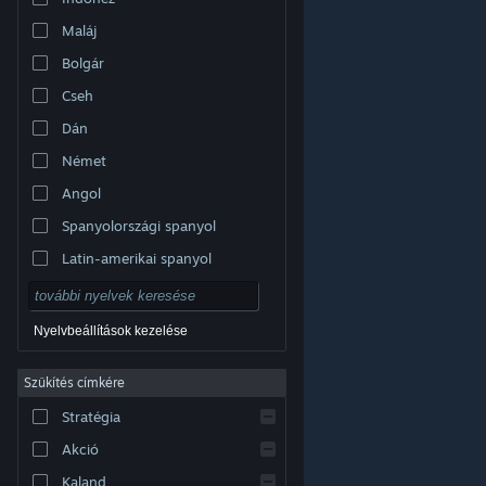
Maláj
Bolgár
Cseh
Dán
Német
Angol
Spanyolországi spanyol
Latin-amerikai spanyol
Nyelvbeállítások kezelése
Szűkítés címkére
© Valve Corporation. Minden jog fenntartva. A
Stratégia
védjegyek jogos tulajdonosaiké az Egyesült
Államokban és más országokban.
Adatvédelmi
szabályzat
|
Jogi információk
|
Hozzáférhetőség
|
Akció
Steam előfizetői szerződés
|
Visszatérítések
|
Sütik
Kaland