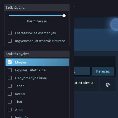
Bejelentkezés
Szűkítés árra
Bármilyen ár
Áruház
Leárazások és események
Közösség
Ingyenesen játszhatók elrejtése
Fejlesztő: UnChild Games
Névjegy
Szűkítés nyelvre
Rendezés
Relevancia
Magyar
Támogatás
Egyszerűsített kínai
Keresés
Hagyományos kínai
Nyelvváltás
0 eredmény felel meg a keresésednek. 3 termék ki lett zárva a
Japán
beállításaid alapján.
A Steam mobilalkalmazás beszerzése
Koreai
Thai
Asztali weboldalra váltás
Arab
Indonéz