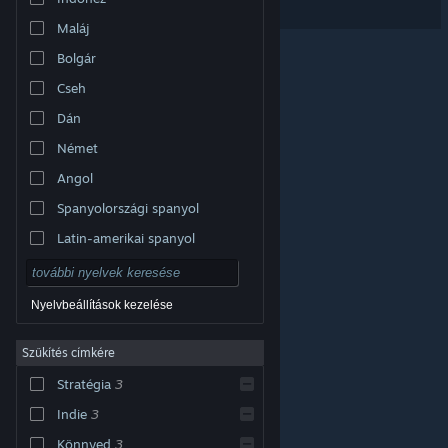
Maláj
Bolgár
Cseh
Dán
Német
Angol
Spanyolországi spanyol
Latin-amerikai spanyol
Nyelvbeállítások kezelése
Szűkítés címkére
© Valve Corporation. Minden jog fenntartva. A
Stratégia
3
védjegyek jogos tulajdonosaiké az Egyesült
Államokban és más országokban.
Adatvédelmi
szabályzat
|
Jogi információk
|
Hozzáférhetőség
|
Indie
3
Steam előfizetői szerződés
|
Visszatérítések
|
Sütik
Könnyed
3