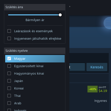
Bejelentkezés
Szűkítés árra
Bármilyen ár
Áruház
Leárazások és események
Közösség
Ingyenesen játszhatók elrejtése
Fejlesztő: Type-Ten
Névjegy
Szűkítés nyelvre
Rendezés
Relevancia
Magyar
Támogatás
Egyszerűsített kínai
Keresés
Hagyományos kínai
Nyelvváltás
3 eredmény felel meg a keresésednek.
Japán
A Steam mobilalkalmazás beszerzése
Fracture Field
$6.99
Koreai
-40%
$4.19
Thai
Asztali weboldalra váltás
Fracture Field Demo
Ingyenes
Arab
Plink Lab
Indonéz