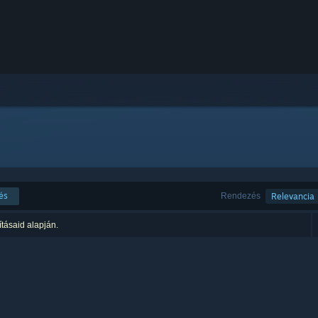
és
Rendezés
Relevancia
ításaid alapján.