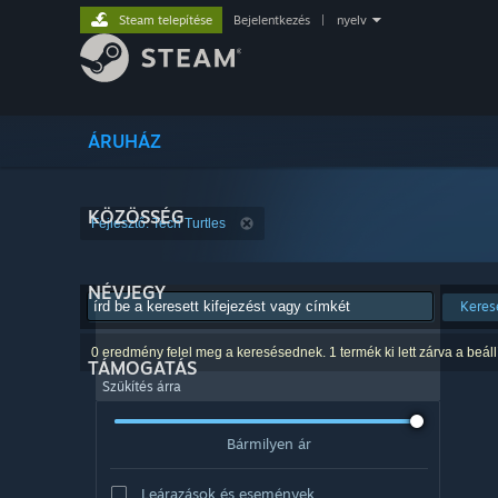
Steam telepítése
Bejelentkezés
|
nyelv
ÁRUHÁZ
KÖZÖSSÉG
Fejlesztő: Tech Turtles
NÉVJEGY
Keres
0 eredmény felel meg a keresésednek. 1 termék ki lett zárva a beáll
TÁMOGATÁS
Szűkítés árra
Bármilyen ár
Leárazások és események