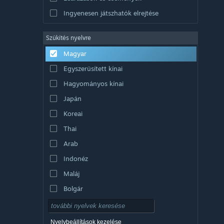
Ingyenesen játszhatók elrejtése
Szűkítés nyelvre
Magyar
Egyszerűsített kínai
Hagyományos kínai
Japán
Koreai
Thai
Arab
Indonéz
Maláj
Bolgár
Cseh
Dán
Nyelvbeállítások kezelése