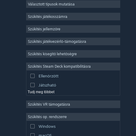
Választott típusok mutatása
Sokszereplős többjátékos
Indie
Szűkítés játékosszámra
Korai hozzáférés
Szűkítés jellemzőre
Könnyed
Szűkítés játékvezérlő-támogatásra
Szimuláció
Versenyzés
Szűkítés kisegítő lehetőségre
Sport
Szűkítés Steam Deck kompatibilitásra
Videószerkesztés
Ellenőrzött
Fényképszerkesztés
Játszható
Tudj meg többet
Szűkítés VR támogatásra
Szűkítés op. rendszerre
Windows
macOS