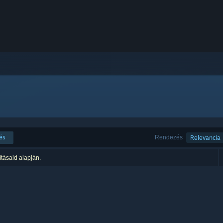
és
Rendezés
Relevancia
ításaid alapján.