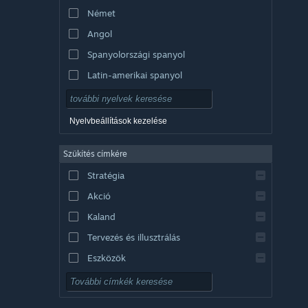
Német
Angol
Spanyolországi spanyol
Latin-amerikai spanyol
Nyelvbeállítások kezelése
Szűkítés címkére
Stratégia
Akció
Kaland
Tervezés és illusztrálás
Eszközök
Ingyenesen játszható
RPG