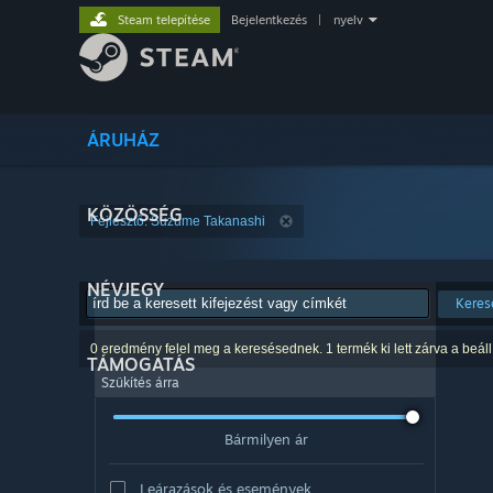
Steam telepítése
Bejelentkezés
|
nyelv
ÁRUHÁZ
KÖZÖSSÉG
Fejlesztő: Suzume Takanashi
NÉVJEGY
Keres
0 eredmény felel meg a keresésednek. 1 termék ki lett zárva a beáll
TÁMOGATÁS
Szűkítés árra
Bármilyen ár
Leárazások és események