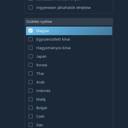
Ingyenesen játszhatók elrejtése
Szűkítés nyelvre
Magyar
Egyszerűsített kínai
Hagyományos kínai
Japán
Koreai
Thai
Arab
Indonéz
Maláj
Bolgár
Cseh
Dán