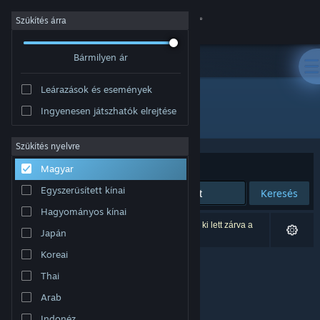
Bejelentkezés
Szűkítés árra
Bármilyen ár
Áruház
Leárazások és események
Közösség
Ingyenesen játszhatók elrejtése
Fejlesztő: StoryTale Studios
Névjegy
Szűkítés nyelvre
Rendezés
Relevancia
Magyar
Támogatás
Egyszerűsített kínai
Keresés
Hagyományos kínai
Nyelvváltás
0 eredmény felel meg a keresésednek. 3 termék ki lett zárva a
Japán
beállításaid alapján.
A Steam mobilalkalmazás beszerzése
Koreai
Thai
Asztali weboldalra váltás
Arab
Indonéz