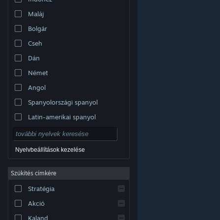
Maláj
Bolgár
Cseh
Dán
Német
Angol
Spanyolországi spanyol
Latin-amerikai spanyol
Nyelvbeállítások kezelése
Szűkítés címkére
© Valve Corporation. Minden jog fenntartva. A
Stratégia
védjegyek jogos tulajdonosaiké az Egyesült
Államokban és más országokban.
Adatvédelmi
szabályzat
|
Jogi információk
|
Hozzáférhetőség
|
Akció
Steam előfizetői szerződés
|
Visszatérítések
|
Sütik
Kaland