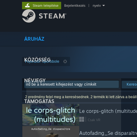
Steam telepítése
Bejelentkezés
|
nyelv
ÁRUHÁZ
KÖZÖSSÉG
Fejlesztő: Sporobole
NÉVJEGY
Keres
2 eredmény felel meg a keresésednek. 2 termék ki lett zárva a beáll
TÁMOGATÁS
Le corps-glitch (multitud
Csak VR
Autofading_Se disparaîtr