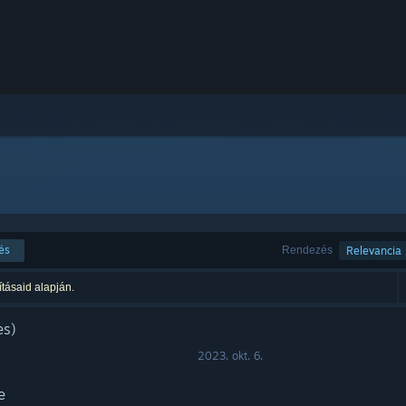
és
Rendezés
Relevancia
ításaid alapján.
es)
2023. okt. 6.
e