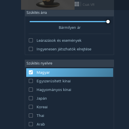
Csak VR
Szűkítés árra
Bármilyen ár
Leárazások és események
Ingyenesen játszhatók elrejtése
Szűkítés nyelvre
Magyar
Egyszerűsített kínai
Hagyományos kínai
Japán
Koreai
Thai
Arab