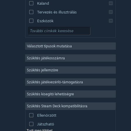
Kaland
Tervezés és illusztrálás
Eszközök
Ingyenesen játszható
RPG
Választott típusok mutatása
Sokszereplős többjátékos
Indie
Szűkítés játékosszámra
Korai hozzáférés
Szűkítés jellemzőre
Könnyed
Szűkítés játékvezérlő-támogatásra
Szimuláció
Versenyzés
Szűkítés kisegítő lehetőségre
Sport
Szűkítés Steam Deck kompatibilitásra
Videószerkesztés
Ellenőrzött
Fényképszerkesztés
Játszható
Tudj meg többet