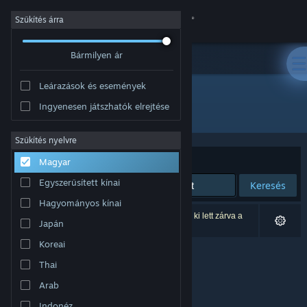
Bejelentkezés
Szűkítés árra
Bármilyen ár
Áruház
Leárazások és események
Közösség
Ingyenesen játszhatók elrejtése
Fejlesztő: Second Wind Games
Névjegy
Szűkítés nyelvre
Rendezés
Relevancia
Magyar
Támogatás
Egyszerűsített kínai
Keresés
Hagyományos kínai
Nyelvváltás
0 eredmény felel meg a keresésednek. 1 termék ki lett zárva a
Japán
beállításaid alapján.
A Steam mobilalkalmazás beszerzése
Koreai
Thai
Asztali weboldalra váltás
Arab
Indonéz