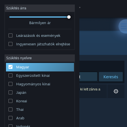
Bejelentkezés
Szűkítés árra
Bármilyen ár
Áruház
Leárazások és események
Közösség
Ingyenesen játszhatók elrejtése
Fejlesztő: Second Wind Games
Névjegy
Szűkítés nyelvre
Rendezés
Relevancia
Magyar
Támogatás
Egyszerűsített kínai
Keresés
Hagyományos kínai
Nyelvváltás
0 eredmény felel meg a keresésednek. 1 termék ki lett zárva a
Japán
beállításaid alapján.
A Steam mobilalkalmazás beszerzése
Koreai
Thai
Asztali weboldalra váltás
Arab
Indonéz