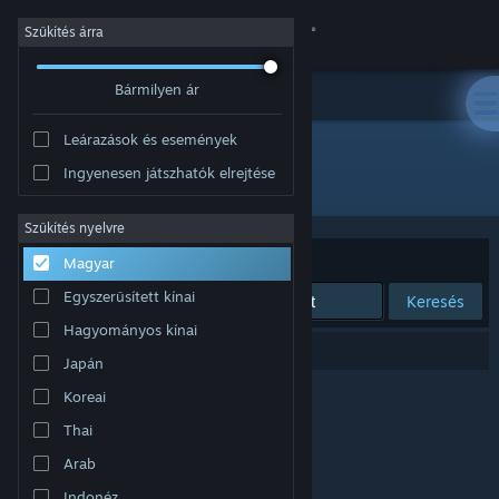
Bejelentkezés
Szűkítés árra
Bármilyen ár
Áruház
Leárazások és események
Közösség
Ingyenesen játszhatók elrejtése
Fejlesztő: Scenario Software
Névjegy
Szűkítés nyelvre
Rendezés
Relevancia
Magyar
Támogatás
Egyszerűsített kínai
Keresés
Hagyományos kínai
Nyelvváltás
0 eredmény felel meg a keresésednek.
Japán
A Steam mobilalkalmazás beszerzése
Koreai
Thai
Asztali weboldalra váltás
Arab
Indonéz