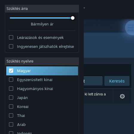
Bejelentkezés
Szűkítés árra
Bármilyen ár
Áruház
Leárazások és események
Közösség
Ingyenesen játszhatók elrejtése
Fejlesztő: RomanKitayama
Névjegy
Szűkítés nyelvre
Rendezés
Relevancia
Magyar
Támogatás
Egyszerűsített kínai
Keresés
Hagyományos kínai
Nyelvváltás
0 eredmény felel meg a keresésednek. 2 termék ki lett zárva a
Japán
beállításaid alapján.
A Steam mobilalkalmazás beszerzése
Koreai
Thai
Asztali weboldalra váltás
Arab
Indonéz