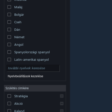
Maláj
Bolgár
Cseh
Dán
Német
Angol
Spanyolországi spanyol
Latin-amerikai spanyol
Nyelvbeállítások kezelése
Szűkítés címkére
© Valve Corporation. Minden jog fenntartva. A
Stratégia
védjegyek jogos tulajdonosaiké az Egyesült
Államokban és más országokban.
Adatvédelmi
szabályzat
|
Jogi információk
|
Hozzáférhetőség
|
Akció
Steam előfizetői szerződés
|
Visszatérítések
|
Sütik
Kaland