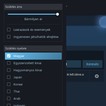
Bejelentkezés
Szűkítés árra
Bármilyen ár
Áruház
Leárazások és események
Közösség
Ingyenesen játszhatók elrejtése
Fejlesztő: Pawika Khampawong
Névjegy
Szűkítés nyelvre
Rendezés
Relevancia
Magyar
Támogatás
Egyszerűsített kínai
Keresés
Hagyományos kínai
Nyelvváltás
0 eredmény felel meg a keresésednek. 1 termék ki lett zárva a
Japán
beállításaid alapján.
A Steam mobilalkalmazás beszerzése
Koreai
Thai
Asztali weboldalra váltás
Arab
Indonéz