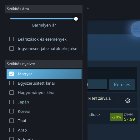
Bejelentkezés
Szűkítés árra
Bármilyen ár
Áruház
Leárazások és események
Közösség
Ingyenesen játszhatók elrejtése
Fejlesztő: Monstars Inc.
Névjegy
Szűkítés nyelvre
Rendezés
Relevancia
Magyar
Támogatás
Egyszerűsített kínai
Keresés
Hagyományos kínai
Nyelvváltás
1 eredmény felel meg a keresésednek. 6 termék ki lett zárva a
Japán
beállításaid alapján.
A Steam mobilalkalmazás beszerzése
Koreai
Lumines Arise Original Soundtrack
$9.99
-20%
$7.99
Thai
Asztali weboldalra váltás
Arab
Indonéz