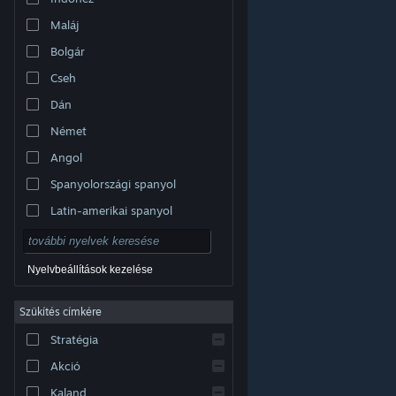
Maláj
Bolgár
Cseh
Dán
Német
Angol
Spanyolországi spanyol
Latin-amerikai spanyol
Nyelvbeállítások kezelése
Szűkítés címkére
© Valve Corporation. Minden jog fenntartva. A
Stratégia
védjegyek jogos tulajdonosaiké az Egyesült
Államokban és más országokban.
Adatvédelmi
szabályzat
|
Jogi információk
|
Hozzáférhetőség
|
Akció
Steam előfizetői szerződés
|
Visszatérítések
|
Sütik
Kaland