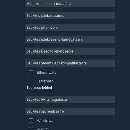
Választott típusok mutatása
Sokszereplős többjátékos
Indie
Szűkítés játékosszámra
Korai hozzáférés
Szűkítés jellemzőre
Könnyed
Szűkítés játékvezérlő-támogatásra
Szimuláció
Versenyzés
Szűkítés kisegítő lehetőségre
Sport
Szűkítés Steam Deck kompatibilitásra
Videószerkesztés
Ellenőrzött
Fényképszerkesztés
Játszható
Tudj meg többet
Szűkítés VR támogatásra
Szűkítés op. rendszerre
Windows
macOS