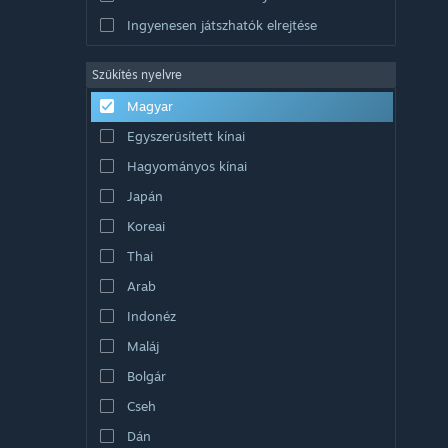
Ingyenesen játszhatók elrejtése
Szűkítés nyelvre
Magyar
Egyszerűsített kínai
Hagyományos kínai
Japán
Koreai
Thai
Arab
Indonéz
Maláj
Bolgár
Cseh
Dán