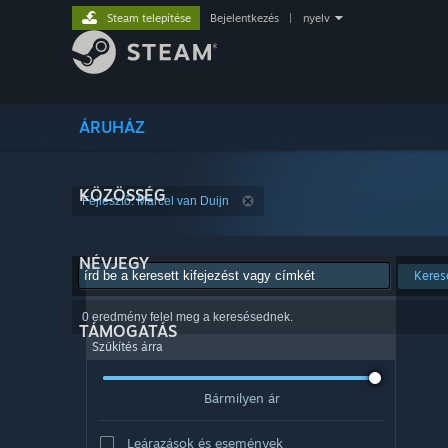
Steam telepítése
Bejelentkezés
|
nyelv
ÁRUHÁZ
KÖZÖSSÉG
Fejlesztő: Marcel van Duijn
NÉVJEGY
Keres
0 eredmény felel meg a keresésednek.
TÁMOGATÁS
Szűkítés árra
Bármilyen ár
Leárazások és események