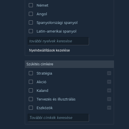
Német
Angol
Spanyolországi spanyol
Latin-amerikai spanyol
Nyelvbeállítások kezelése
Szűkítés címkére
Stratégia
Akció
Kaland
Tervezés és illusztrálás
Eszközök
Ingyenesen játszható
RPG