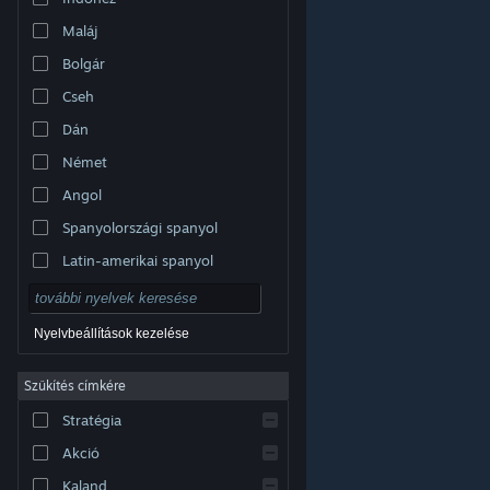
Maláj
Bolgár
Cseh
Dán
Német
Angol
Spanyolországi spanyol
Latin-amerikai spanyol
Nyelvbeállítások kezelése
Szűkítés címkére
© Valve Corporation. Minden jog fenntartva. A
Stratégia
védjegyek jogos tulajdonosaiké az Egyesült
Államokban és más országokban.
Adatvédelmi
szabályzat
|
Jogi információk
|
Hozzáférhetőség
|
Akció
Steam előfizetői szerződés
|
Visszatérítések
|
Sütik
Kaland