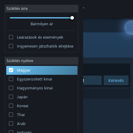
Bejelentkezés
Szűkítés árra
Bármilyen ár
Áruház
Leárazások és események
Közösség
Ingyenesen játszhatók elrejtése
Fejlesztő: Magic Dog Studios
Névjegy
Szűkítés nyelvre
Rendezés
Relevancia
Magyar
Támogatás
Egyszerűsített kínai
Keresés
Hagyományos kínai
Nyelvváltás
0 eredmény felel meg a keresésednek.
Japán
A Steam mobilalkalmazás beszerzése
Koreai
Thai
Asztali weboldalra váltás
Arab
Indonéz