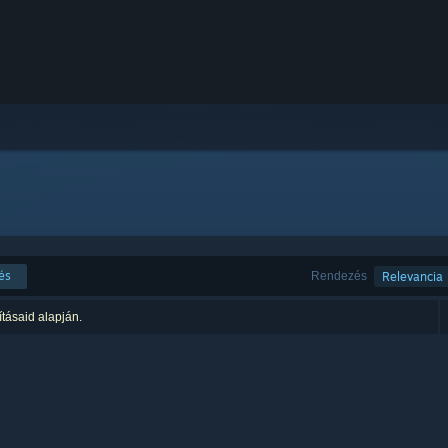
és
Rendezés
Relevancia
ításaid alapján.