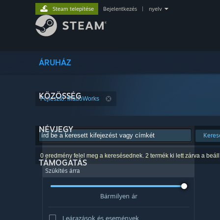
Steam telepítése
Bejelentkezés
|
nyelv
ÁRUHÁZ
KÖZÖSSÉG
Fejlesztő: MadoWorks
NÉVJEGY
Keres
0 eredmény felel meg a keresésednek. 2 termék ki lett zárva a beáll
TÁMOGATÁS
Szűkítés árra
Bármilyen ár
Leárazások és események