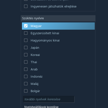
Ingyenesen játszhatók elrejtése
Szűkítés nyelvre
Magyar
Egyszerűsített kínai
Hagyományos kínai
Japán
Koreai
Thai
Arab
Indonéz
Maláj
Bolgár
Cseh
Dán
Nyelvbeállítások kezelése