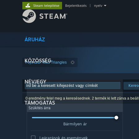
Steam telepítése
Bejelentkezés
|
nyelv
ÁRUHÁZ
KÖZÖSSÉG
Fejlesztő: Mad Triangles
NÉVJEGY
Keres
0 eredmény felel meg a keresésednek. 2 termék ki lett zárva a beáll
TÁMOGATÁS
Szűkítés árra
Bármilyen ár
Leárazások és események