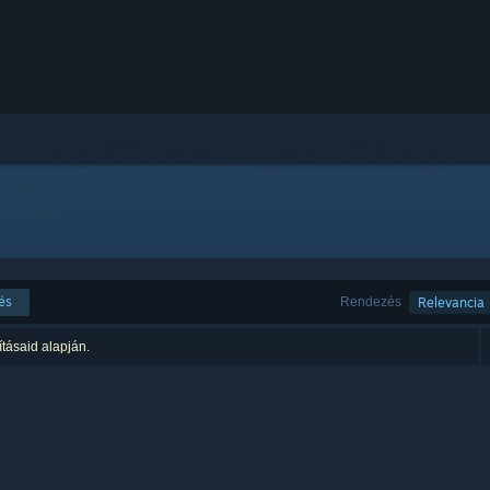
és
Rendezés
Relevancia
ításaid alapján.