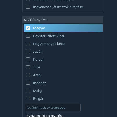
Ingyenesen játszhatók elrejtése
Szűkítés nyelvre
Magyar
Egyszerűsített kínai
Hagyományos kínai
Japán
Koreai
Thai
Arab
Indonéz
Maláj
Bolgár
Cseh
Dán
Nyelvbeállítások kezelése