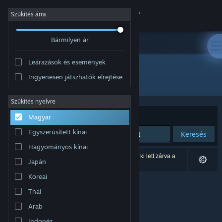
Bejelentkezés
Szűkítés árra
Bármilyen ár
Áruház
Leárazások és események
Közösség
Ingyenesen játszhatók elrejtése
Fejlesztő: Macondo Games
Névjegy
Szűkítés nyelvre
Rendezés
Relevancia
Magyar
Támogatás
Egyszerűsített kínai
Keresés
Hagyományos kínai
Nyelvváltás
0 eredmény felel meg a keresésednek. 1 termék ki lett zárva a
Japán
beállításaid alapján.
A Steam mobilalkalmazás beszerzése
Koreai
Thai
Asztali weboldalra váltás
Arab
Indonéz