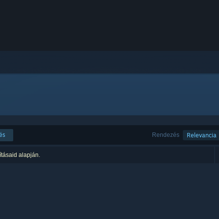
és
Rendezés
Relevancia
ításaid alapján.