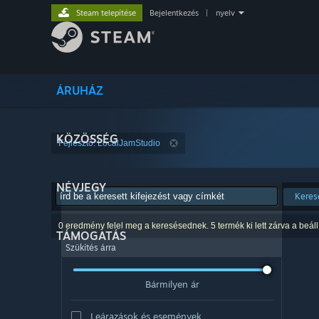
Steam telepítése
Bejelentkezés
|
nyelv
ÁRUHÁZ
KÖZÖSSÉG
Fejlesztő: LocalJamStudio
NÉVJEGY
Keres
0 eredmény felel meg a keresésednek. 5 termék ki lett zárva a beáll
TÁMOGATÁS
Szűkítés árra
Bármilyen ár
Leárazások és események