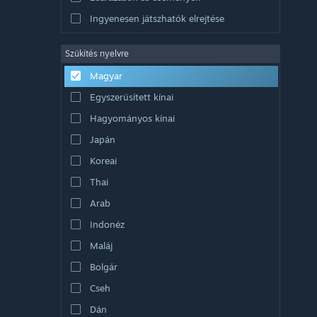
Ingyenesen játszhatók elrejtése
Szűkítés nyelvre
Magyar
Egyszerűsített kínai
Hagyományos kínai
Japán
Koreai
Thai
Arab
Indonéz
Maláj
Bolgár
Cseh
Dán