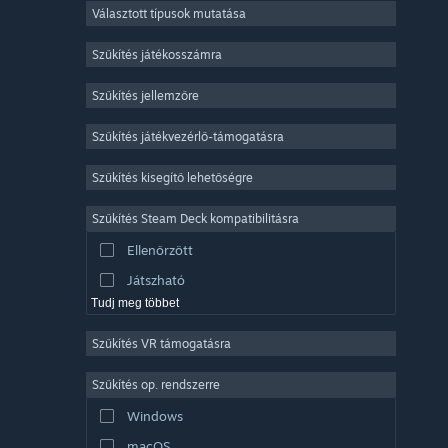
Választott típusok mutatása
Sokszereplős többjátékos
Indie
Szűkítés játékosszámra
Korai hozzáférés
Szűkítés jellemzőre
Könnyed
Szűkítés játékvezérlő-támogatásra
Szimuláció
Versenyzés
Szűkítés kisegítő lehetőségre
Sport
Szűkítés Steam Deck kompatibilitásra
Videószerkesztés
Ellenőrzött
Fényképszerkesztés
Játszható
Tudj meg többet
Szűkítés VR támogatásra
Szűkítés op. rendszerre
Windows
macOS