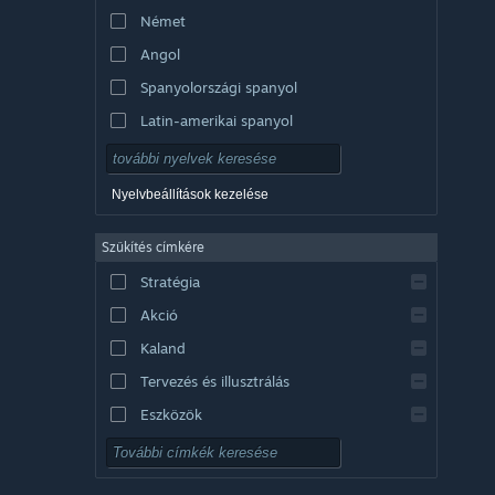
Német
Angol
Spanyolországi spanyol
Latin-amerikai spanyol
Nyelvbeállítások kezelése
Szűkítés címkére
Stratégia
Akció
Kaland
Tervezés és illusztrálás
Eszközök
Ingyenesen játszható
RPG