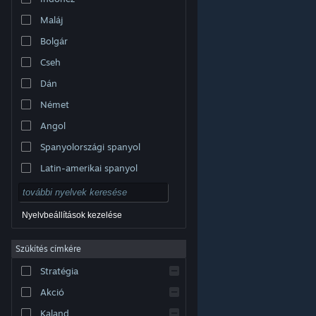
Maláj
Bolgár
Cseh
Dán
Német
Angol
Spanyolországi spanyol
Latin-amerikai spanyol
Nyelvbeállítások kezelése
Szűkítés címkére
© Valve Corporation. Minden jog fenntartva. A
Stratégia
védjegyek jogos tulajdonosaiké az Egyesült
Államokban és más országokban.
Adatvédelmi
szabályzat
|
Jogi információk
|
Hozzáférhetőség
|
Akció
Steam előfizetői szerződés
|
Visszatérítések
|
Sütik
Kaland