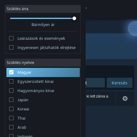
Bejelentkezés
Szűkítés árra
Bármilyen ár
Áruház
Leárazások és események
Közösség
Ingyenesen játszhatók elrejtése
Fejlesztő: Lisa Schertler
Névjegy
Szűkítés nyelvre
Rendezés
Relevancia
Magyar
Támogatás
Egyszerűsített kínai
Keresés
Hagyományos kínai
Nyelvváltás
0 eredmény felel meg a keresésednek. 1 termék ki lett zárva a
Japán
beállításaid alapján.
A Steam mobilalkalmazás beszerzése
Koreai
Thai
Asztali weboldalra váltás
Arab
Indonéz