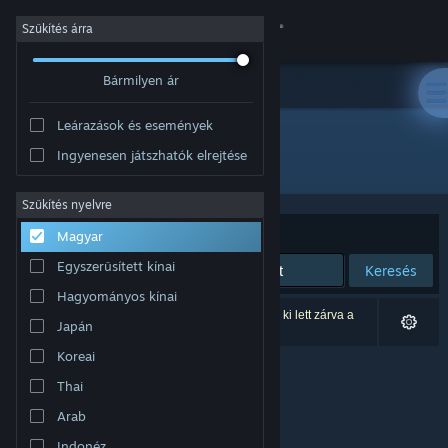
Bejelentkezés
Szűkítés árra
Bármilyen ár
Áruház
Leárazások és események
Közösség
Ingyenesen játszhatók elrejtése
Fejlesztő: Last Sun, LLC
Névjegy
Szűkítés nyelvre
Rendezés
Relevancia
Magyar
Támogatás
Egyszerűsített kínai
Keresés
Hagyományos kínai
Nyelvváltás
0 eredmény felel meg a keresésednek. 1 termék ki lett zárva a
Japán
beállításaid alapján.
A Steam mobilalkalmazás beszerzése
Koreai
Thai
Asztali weboldalra váltás
Arab
Indonéz