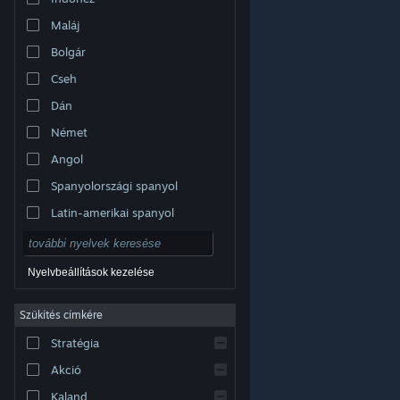
Maláj
Bolgár
Cseh
Dán
Német
Angol
Spanyolországi spanyol
Latin-amerikai spanyol
Nyelvbeállítások kezelése
Szűkítés címkére
© Valve Corporation. Minden jog fenntartva. A
Stratégia
védjegyek jogos tulajdonosaiké az Egyesült
Államokban és más országokban.
Adatvédelmi
szabályzat
|
Jogi információk
|
Hozzáférhetőség
|
Akció
Steam előfizetői szerződés
|
Visszatérítések
|
Sütik
Kaland