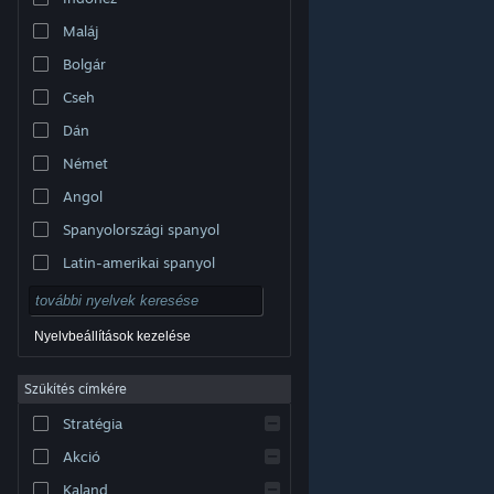
Maláj
Bolgár
Cseh
Dán
Német
Angol
Spanyolországi spanyol
Latin-amerikai spanyol
Nyelvbeállítások kezelése
Szűkítés címkére
© Valve Corporation. Minden jog fenntartva. A
Stratégia
védjegyek jogos tulajdonosaiké az Egyesült
Államokban és más országokban.
Adatvédelmi
szabályzat
|
Jogi információk
|
Hozzáférhetőség
|
Akció
Steam előfizetői szerződés
|
Visszatérítések
|
Sütik
Kaland