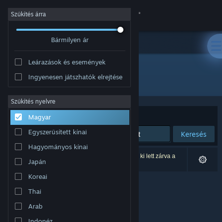
Bejelentkezés
Szűkítés árra
Bármilyen ár
Áruház
Leárazások és események
Közösség
Ingyenesen játszhatók elrejtése
Fejlesztő: Laser Unicorns
Névjegy
Szűkítés nyelvre
Rendezés
Relevancia
Magyar
Támogatás
Egyszerűsített kínai
Keresés
Hagyományos kínai
Nyelvváltás
0 eredmény felel meg a keresésednek. 1 termék ki lett zárva a
Japán
beállításaid alapján.
A Steam mobilalkalmazás beszerzése
Koreai
Thai
Asztali weboldalra váltás
Arab
Indonéz