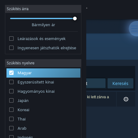
Bejelentkezés
Szűkítés árra
Bármilyen ár
Áruház
Leárazások és események
Közösség
Ingyenesen játszhatók elrejtése
Fejlesztő: Kayisoft
Névjegy
Szűkítés nyelvre
Rendezés
Relevancia
Magyar
Támogatás
Egyszerűsített kínai
Keresés
Hagyományos kínai
Nyelvváltás
0 eredmény felel meg a keresésednek. 2 termék ki lett zárva a
Japán
beállításaid alapján.
A Steam mobilalkalmazás beszerzése
Koreai
Thai
Asztali weboldalra váltás
Arab
Indonéz