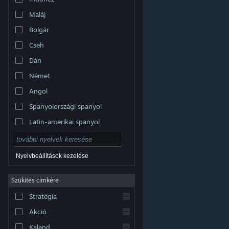
Maláj
Bolgár
Cseh
Dán
Német
Angol
Spanyolországi spanyol
Latin-amerikai spanyol
Nyelvbeállítások kezelése
Szűkítés címkére
© Valve Corporation. Minden jog fenntartva. A
Stratégia
védjegyek jogos tulajdonosaiké az Egyesült
Államokban és más országokban.
Adatvédelmi
szabályzat
|
Jogi információk
|
Hozzáférhetőség
|
Akció
Steam előfizetői szerződés
|
Visszatérítések
|
Sütik
Kaland