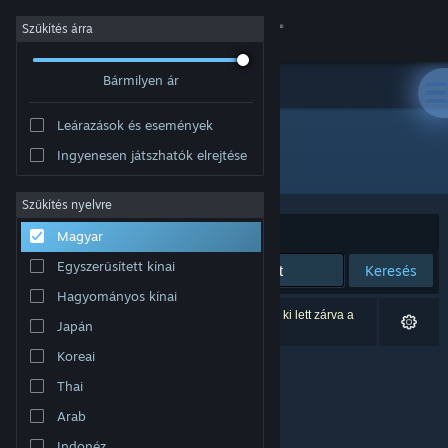
Bejelentkezés
Szűkítés árra
Bármilyen ár
Áruház
Leárazások és események
Közösség
Ingyenesen játszhatók elrejtése
Fejlesztő: Joshua Linscott
Névjegy
Szűkítés nyelvre
Rendezés
Relevancia
Magyar
Támogatás
Egyszerűsített kínai
Keresés
Hagyományos kínai
Nyelvváltás
0 eredmény felel meg a keresésednek. 1 termék ki lett zárva a
Japán
beállításaid alapján.
A Steam mobilalkalmazás beszerzése
Koreai
Thai
Asztali weboldalra váltás
Arab
Indonéz