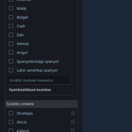
Maláj
Bolgár
Cseh
Dán
Német
Angol
Spanyolországi spanyol
Latin-amerikai spanyol
Nyelvbeállítások kezelése
Szűkítés címkére
© Valve Corporation. Minden jog fenntartva. A
Stratégia
védjegyek jogos tulajdonosaiké az Egyesült
Államokban és más országokban.
Adatvédelmi
szabályzat
|
Jogi információk
|
Hozzáférhetőség
|
Akció
Steam előfizetői szerződés
|
Visszatérítések
|
Sütik
Kaland