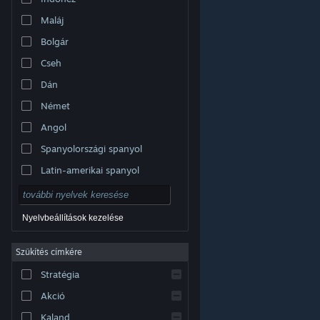
Maláj
Bolgár
Cseh
Dán
Német
Angol
Spanyolországi spanyol
Latin-amerikai spanyol
Nyelvbeállítások kezelése
Szűkítés címkére
© Valve Corporation. Minden jog fenntartva. A
Stratégia
védjegyek jogos tulajdonosaiké az Egyesült
Államokban és más országokban.
Adatvédelmi
szabályzat
|
Jogi információk
|
Hozzáférhetőség
|
Akció
Steam előfizetői szerződés
|
Visszatérítések
|
Sütik
Kaland