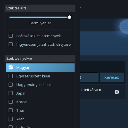
Bejelentkezés
Szűkítés árra
Bármilyen ár
Áruház
Leárazások és események
Közösség
Ingyenesen játszhatók elrejtése
Fejlesztő: Jon Sudbury Games
Névjegy
Szűkítés nyelvre
Rendezés
Relevancia
Magyar
Támogatás
Egyszerűsített kínai
Keresés
Hagyományos kínai
Nyelvváltás
0 eredmény felel meg a keresésednek. 1 termék ki lett zárva a
Japán
beállításaid alapján.
A Steam mobilalkalmazás beszerzése
Koreai
Thai
Asztali weboldalra váltás
Arab
Indonéz