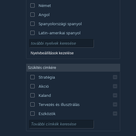
Német
Angol
Spanyolországi spanyol
Latin-amerikai spanyol
Nyelvbeállítások kezelése
Szűkítés címkére
Stratégia
Akció
Kaland
Tervezés és illusztrálás
Eszközök
Ingyenesen játszható
RPG