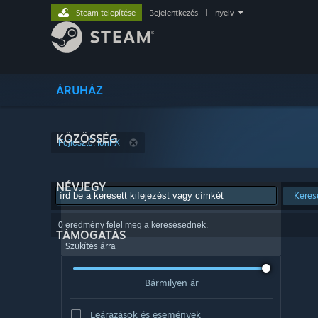
Steam telepítése
Bejelentkezés
|
nyelv
ÁRUHÁZ
KÖZÖSSÉG
Fejlesztő: IonFX
NÉVJEGY
Keres
0 eredmény felel meg a keresésednek.
TÁMOGATÁS
Szűkítés árra
Bármilyen ár
Leárazások és események