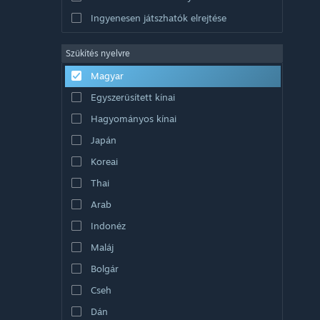
Ingyenesen játszhatók elrejtése
Szűkítés nyelvre
Magyar
Egyszerűsített kínai
Hagyományos kínai
Japán
Koreai
Thai
Arab
Indonéz
Maláj
Bolgár
Cseh
Dán