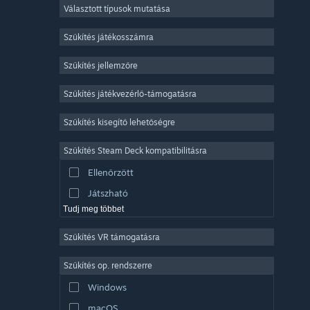
Választott típusok mutatása
Sokszereplős többjátékos
Indie
Szűkítés játékosszámra
Korai hozzáférés
Szűkítés jellemzőre
Könnyed
Szűkítés játékvezérlő-támogatásra
Szimuláció
Versenyzés
Szűkítés kisegítő lehetőségre
Sport
Szűkítés Steam Deck kompatibilitásra
Videószerkesztés
Ellenőrzött
Fényképszerkesztés
Játszható
Tudj meg többet
Szűkítés VR támogatásra
Szűkítés op. rendszerre
Windows
macOS